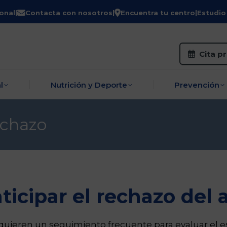
onal
|
Contacta con nosotros
|
Encuentra tu centro
|
Estudio
zo
Salud Sexual
Nutrición y Deporte
P
Cita p
l
Nutrición y Deporte
Prevención
echazo
icipar el rechazo del a
quieren un seguimiento frecuente para evaluar el e