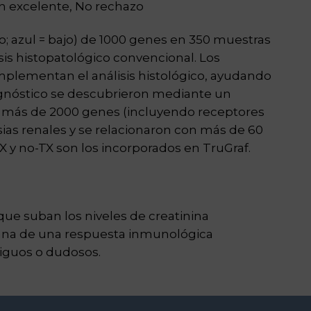
n excelente, No rechazo
to; azul = bajo) de 1000 genes en 350 muestras
sis histopatológico convencional. Los
mplementan el análisis histológico, ayudando
agnóstico se descubrieron mediante un
ue más de 2000 genes (incluyendo receptores
sias renales y se relacionaron con más de 60
X y no-TX son los incorporados en TruGraf.
que suban los niveles de creatinina
rana de una respuesta inmunológica
biguos o dudosos.