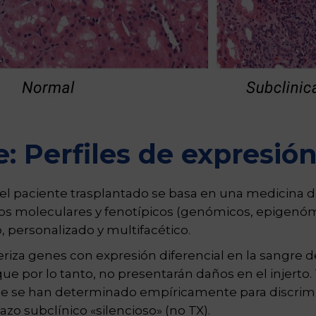
 Perfiles de expresió
el paciente trasplantado se basa en una medicina d
atos moleculares y fenotípicos (genómicos, epigenóm
 personalizado y multifacético.
riza genes con expresión diferencial en la sangre d
or lo tanto, no presentarán daños en el injerto. T
e se han determinado empíricamente para discrimin
azo subclínico «silencioso» (no TX).