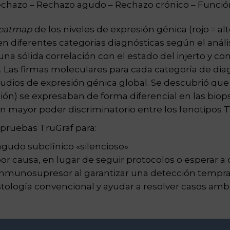
echazo – Rechazo agudo – Rechazo crónico – Funció
eatmap
de los niveles de expresión génica (rojo = al
en diferentes categorias diagnósticas según el análi
a sólida correlación con el estado del injerto y co
. Las firmas moleculares para cada categoría de di
tudios de expresión génica global. Se descubrió q
ción) se expresaban de forma diferencial en las biop
on mayor poder discriminatorio entre los fenotipos T
 pruebas TruGraf para:
agudo subclínico «silencioso»
or causa, en lugar de seguir protocolos o esperar a 
 inmunosupresor al garantizar una detección temp
istología convencional y ayudar a resolver casos am