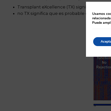
Transplant eXcellence (TX) significa que 
no TX significa que es probable que el ó
Usamos cook
relacionada
Puede ampli
Acept