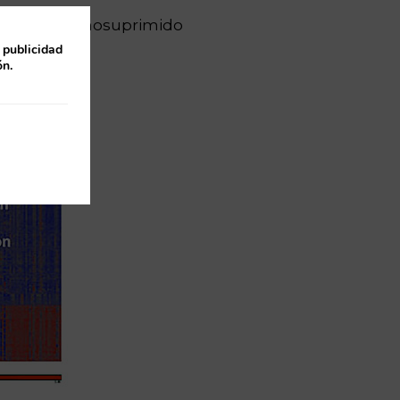
damente inmunosuprimido
primido
 publicidad
ón.