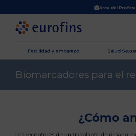
Área del Profesi
Fertilidad y embara
Fertilidad y embarazo
Salud Sexua
Biomarcadores para el r
¿Cómo ant
Los receptores de un trasplante de órgano re