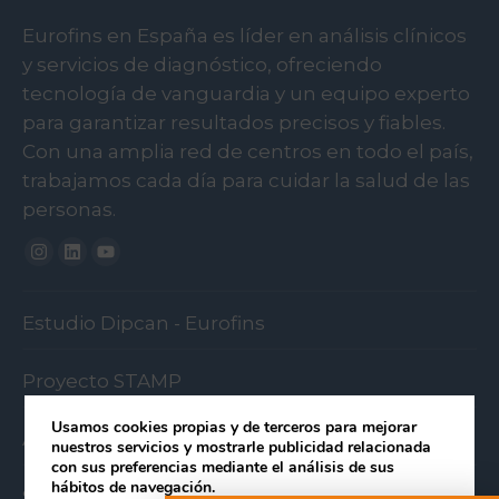
Eurofins en España es líder en análisis clínicos
y servicios de diagnóstico, ofreciendo
tecnología de vanguardia y un equipo experto
para garantizar resultados precisos y fiables.
Con una amplia red de centros en todo el país,
trabajamos cada día para cuidar la salud de las
personas.
Instagram
Linkedin
Youtube
Estudio Dipcan - Eurofins
Proyecto STAMP
Usamos cookies propias y de terceros para mejorar
Área profesional
nuestros servicios y mostrarle publicidad relacionada
con sus preferencias mediante el análisis de sus
hábitos de navegación.
Sobre Eurofins