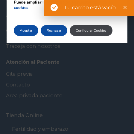
Puede ampliar la información en nuestra
política de
Tu carrito está vacío.
cookies
Agrogenómica
Calidad
Aceptar
Rechazar
Configurar Cookies
Trabaja con nosotros
Atención al Paciente
Cita previa
Contacto
Área privada paciente
Tienda Online
Fertilidad y embarazo