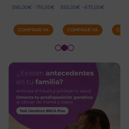
Mama y Ovario.
Mama y Ovario.
Temp
Ampliado 20
BRCA1 y BRCA2
Cáncer
Rango de precios: desde 595,
Rango de 
595,00
€
-
715,00
€
555,00
€
-
675,00
€
45
Genes
PRE
38
COMPRAR YA
COMPRAR YA
COMP