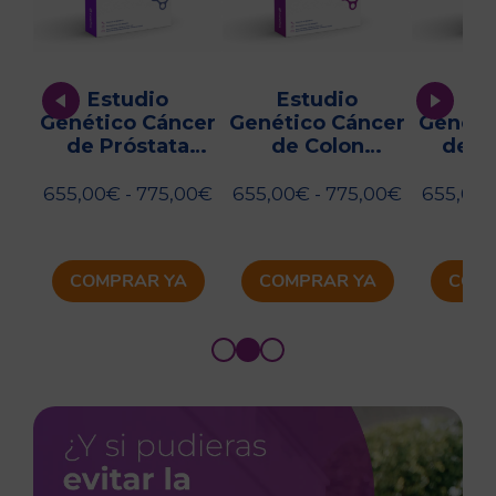
Estudio
Estudio
Es
Genético Cáncer
Genético Cáncer
Genéti
er
de Próstata
de Colon
de P
Hereditario
Hereditario
Here
Rango de precios: desde 790,00€ hasta 915,00€
Rango de precios: desde 655,
Rango de 
0
€
655,00
€
-
775,00
€
655,00
€
-
775,00
€
655,00
COMPRAR YA
COMPRAR YA
COMP