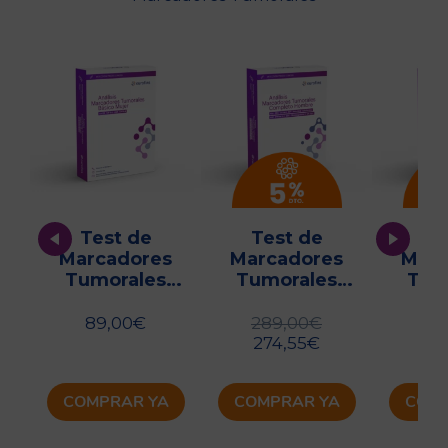
Test de
Test de
Te
s
Marcadores
Marcadores
Marc
Tumorales
Tumorales
Tum
,
Mujer: CA 125,
Completo
Comple
9
CA 15-3, CEA, CA
Hombre
89,00
€
289,00
€
35
19-9
274,55
€
34
COMPRAR YA
COMPRAR YA
COMP