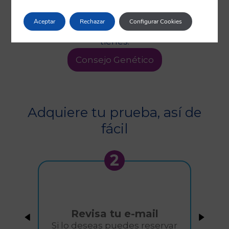
ayudará a elegir la prueba más adecuada
para ti, así como la prescripción necesaria
Aceptar
Rechazar
Configurar Cookies
para la realización de la prueba si no la
tienes.
Consejo Genético
Adquiere tu prueba, así de
fácil
2
Revisa tu e-mail
Si lo deseas puedes reservar