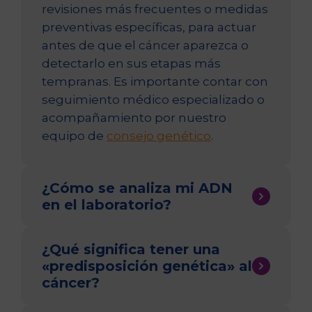
revisiones más frecuentes o medidas
preventivas específicas, para actuar
antes de que el cáncer aparezca o
detectarlo en sus etapas más
tempranas. Es importante contar con
seguimiento médico especializado o
acompañamiento por nuestro
equipo de
consejo genético
.
¿Cómo se analiza mi ADN
en el laboratorio?
En Eurofins Análisis Clínicos
¿Qué significa tener una
utilizamos la tecnología más
«predisposición genética» al
avanzada de
Secuenciación de
cáncer?
Nueva Generación (NGS)
. A partir de
una muestra de sangre o saliva,