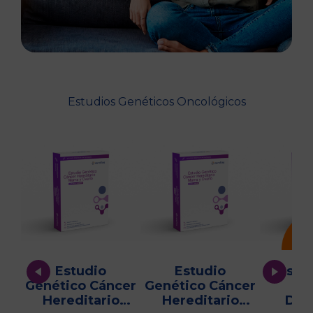
Estudios Genéticos Oncológicos
Estudio
Estudio
Test e
Genético Cáncer
Genético Cáncer
Pa
Hereditario
Hereditario
Det