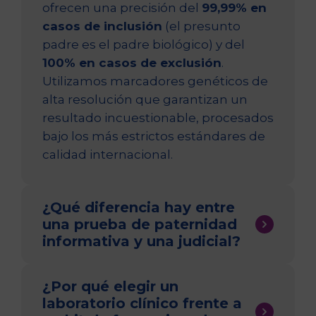
ofrecen una precisión del
99,99% en
casos de inclusión
(el presunto
padre es el padre biológico) y del
100% en casos de exclusión
.
Utilizamos marcadores genéticos de
alta resolución que garantizan un
resultado incuestionable, procesados
bajo los más estrictos estándares de
calidad internacional.
¿Qué diferencia hay entre
una prueba de paternidad
informativa y una judicial?
La diferencia principal radica en la
¿Por qué elegir un
cadena de custodia
, y en Eurofins te
laboratorio clínico frente a
ofrecemos las dos opciones: