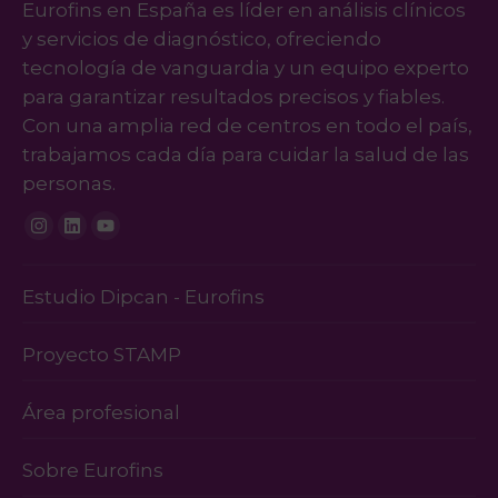
Eurofins en España es líder en análisis clínicos
extracción de sangre convencional.
vida.
acudir con tu bono online. El proceso
resultado concluyente. Consulta con
y servicios de diagnóstico, ofreciendo
Ambas vías son igual de eficaces para
se gestiona bajo la más estricta
nuestro
equipo de atención al
tecnología de vanguardia y un equipo experto
extraer el ADN con total garantía.
confidencialidad; los resultados se
paciente
si tienes alguna duda o en
para garantizar resultados precisos y fiables.
entregan de forma privada a través
tu
centro Eurofins
de referencia.
Con una amplia red de centros en todo el país,
de nuestra plataforma segura,
trabajamos cada día para cuidar la salud de las
asegurando que solo las personas
personas.
autorizadas tengan acceso a la
información.
Instagram
Linkedin
Youtube
Estudio Dipcan - Eurofins
Proyecto STAMP
Área profesional
Sobre Eurofins