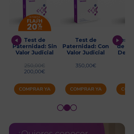
Test de
Test de
Test 
Paternidad: Sin
Paternidad: Con
de An
Valor Judicial
Valor Judicial
Descu
Orí
250,00
€
350,00
€
24
200,00
€
20
COMPRAR YA
COMPRAR YA
COMP