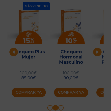
IDO
MÁS VENDIDO
s
Chequeo Plus
Chequeo
Ch
Mujer
Hormonal
Hor
Masculino
Fem
100,00
€
100,00
€
10
85,00
€
90,00
€
90
COMPRAR YA
COMPRAR YA
COMP