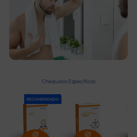
Chequeos Específicos
ADO
RECOMENDADO