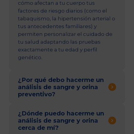
cómo afectan a tu cuerpo tus
factores de riesgo diarios (como el
tabaquismo, la hipertensión arterial o
tus antecedentes familiares) y
permiten personalizar el cuidado de
tu salud adaptando las pruebas
exactamente a tu edad y perfil
genético.
¿Por qué debo hacerme un
análisis de sangre y orina
preventivo?
Porque muchas enfermedades
¿Dónde puedo hacerme un
(como la diabetes, el colesterol alto,
análisis de sangre y orina
la anemia o el cáncer) son silenciosas
cerca de mí?
en sus fases iniciales. Realizarse un