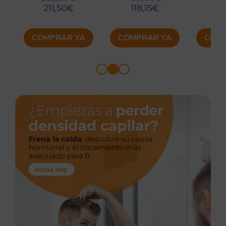
211,50
€
118,15
€
12
COMPRAR YA
COMPRAR YA
COMP