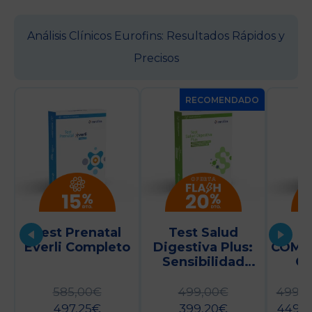
Análisis Clínicos Eurofins: Resultados Rápidos y
Precisos
RECOMENDADO
Test Prenatal
Test Salud
T
Everli Completo
Digestiva Plus:
COMP
Sensibilidad
G
A200 +
(Po
Microbiota
PREC
585,00
€
499,00
€
499,0
F
497,25
€
399,20
€
449,1