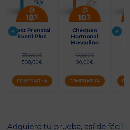
Test Prenatal
Chequeo
C
Everli Plus
Hormonal
H
Masculino
F
730,00
€
100,00
€
1
598,60
€
90,00
€
COMPRAR YA
COMPRAR YA
CO
Adquiere tu prueba, así de fácil