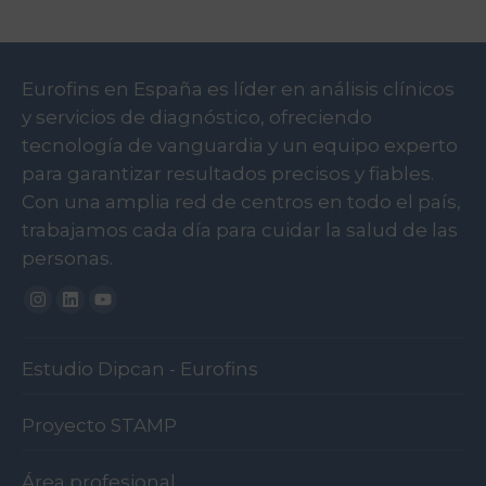
que ayuda a cuidar la salud de forma
prueba en el momento que tenga el
asegúrate de introducir el correo
preventiva y a tomar decisiones
mejor precio disponible. Las
correctamente y revisar la bandeja de
informadas junto a los profesionales
promociones son exclusivas online, y no
“correo no deseado”. Además, puedes
sanitarios. Puedes consultar más
Eurofins en España es líder en análisis clínicos
son aplicables a los centros de
acceder al
área privada del paciente
. Si
información sobre nuestros estándares
y servicios de diagnóstico, ofreciendo
extracción. Si deseas conseguir
tienes alguna duda
contacta con
y certificaciones en
nuestra página de
tecnología de vanguardia y un equipo experto
cupones de descuento de Eurofins, te
nosotros
.
calidad
.
para garantizar resultados precisos y fiables.
invitamos a que nos visites en nuestra
Con una amplia red de centros en todo el país,
página web, te suscribas a la newsletter
trabajamos cada día para cuidar la salud de las
o consultes nuestro canal de
personas.
Instagram
.
Instagram
Linkedin
Youtube
Estudio Dipcan - Eurofins
Proyecto STAMP
Área profesional