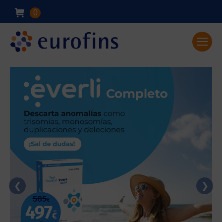
0
❮
❯