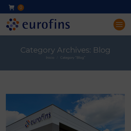
0
Category Archives:
Blog
Inicio
Category "Blog"
You are here: