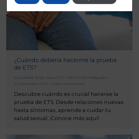
¿Cuándo debería hacerme la prueba
de ETS?
Actualidad
,
Blog
,
copia
,
ETS
By
Eurofins Megalab
17 noviembre 2023
Leave a comment
Descubre cuándo es crucial hacerse la
prueba de ETS. Desde relaciones nuevas
hasta síntomas, aprende a cuidar tu
salud sexual. ¡Conoce más aquí!