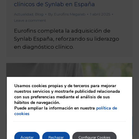
clínicos de Synlab en España
Actualidad
,
Blog
By
Eurofins Megalab
1 abril 2025
Leave a comment
Eurofins completa la adquisición de
Synlab España, reforzando su liderazgo
en diagnóstico clínico.
Usamos cookies propias y de terceros para mejorar
nuestros servicios y mostrarle publicidad relacionada
con sus preferencias mediante el análisis de sus
hábitos de navegación.
Puede ampliar la información en nuestra
política de
cookies
Aceptar
Rechazar
Configurar Cookies