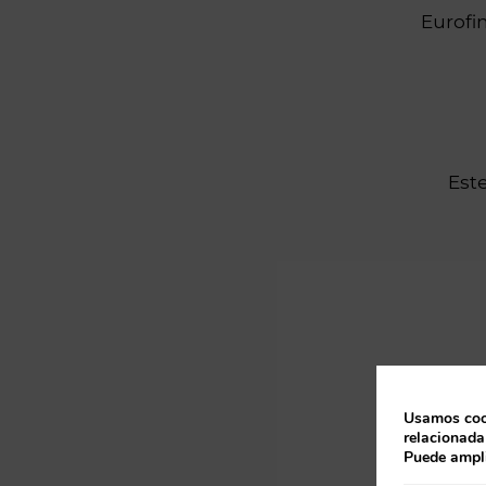
Eurofi
Este
Usamos cook
relacionada
Puede ampli