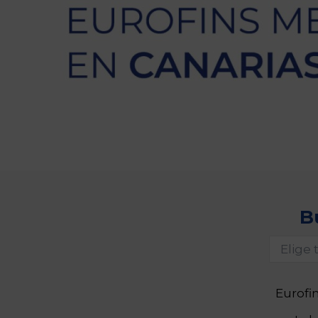
B
Eurofi