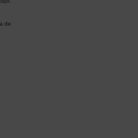
ajo.
na de