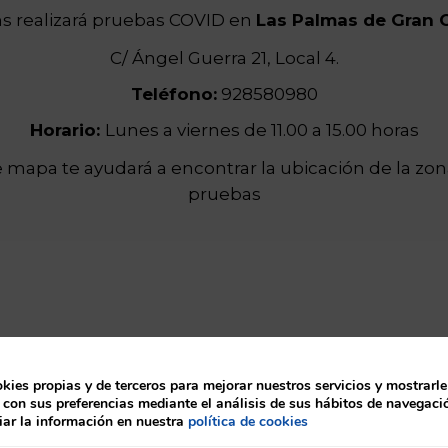
ns realizará pruebas COVID en
Las Palmas de Gran 
C/ Ángel Guerra 21, Local 4.
Teléfono:
928580980
Horario:
Lunes a viernes de 11.00 a 15.00 horas
 mapa te ayudará a encontrar la ubicación de la zo
pruebas
ies propias y de terceros para mejorar nuestros servicios y mostrarle
 con sus preferencias mediante el análisis de sus hábitos de navegaci
ar la información en nuestra
política de cookies