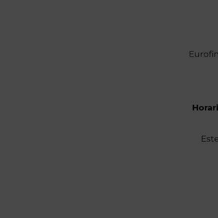
Eurofi
Horar
Este