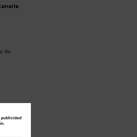
Canaria
na de
 publicidad
ón.