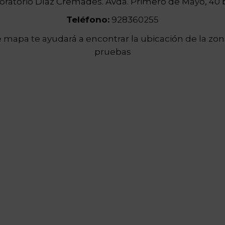
oratorio Díaz Cremades. Avda. Primero de Mayo, 40 b
Teléfono:
928360255
 mapa te ayudará a encontrar la ubicación de la zo
pruebas