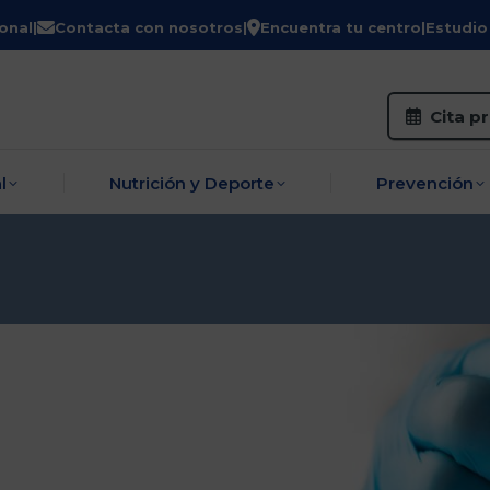
onal
|
Contacta con nosotros
|
Encuentra tu centro
|
Estudio
zo
Salud Sexual
Nutrición y Deporte
P
Cita p
l
Nutrición y Deporte
Prevención