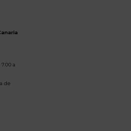
Canaria
 7.00 a
na de