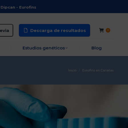
 Dipcan - Eurofins
revención
Estudios genéticos
Blog
revia
Descarga de resultados
0
Estudios genéticos
Blog
Inicio
Eurofins en Canarias
You are here: