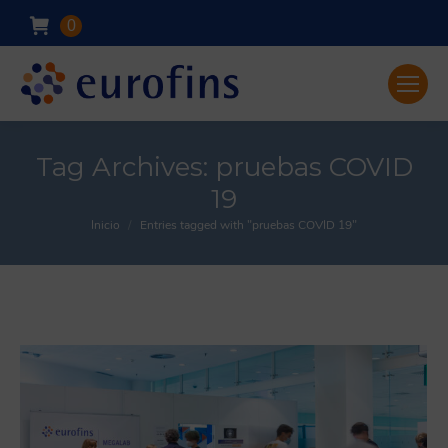
0
Tag Archives:
pruebas COVID
19
Inicio
Entries tagged with "pruebas COVID 19"
You are here: