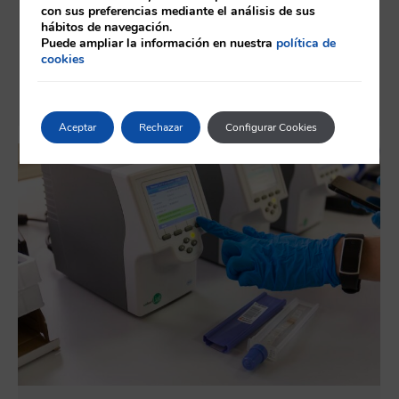
Agosto. El horario de realización de las
con sus preferencias mediante el análisis de sus
pruebas en el aeropuerto de Tenerife
hábitos de navegación.
Puede ampliar la información en nuestra
política de
Norte será de lunes a domingo de 7:00 a
cookies
20:00 horas, siendo la última hora de cita
las 19:30. Los…
Aceptar
Rechazar
Configurar Cookies