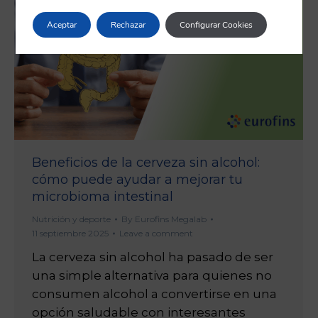
Aceptar
Rechazar
Configurar Cookies
Beneficios de la cerveza sin alcohol:
cómo puede ayudar a mejorar tu
microbioma intestinal
Nutrición y deporte
By
Eurofins Megalab
11 septiembre 2025
Leave a comment
La cerveza sin alcohol ha pasado de ser
una simple alternativa para quienes no
consumen alcohol a convertirse en una
opción saludable con interesantes