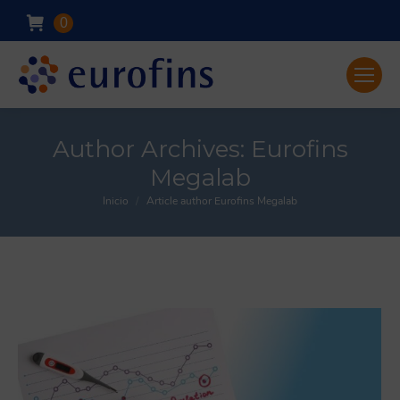
0
Author Archives:
Eurofins
Megalab
Inicio
Article author Eurofins Megalab
You are here: