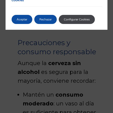
cookies
Aceptar
Rechazar
Configurar Cookies
Precauciones y
consumo responsable
Aunque la
cerveza sin
alcohol
es segura para la
mayoría, conviene recordar:
Mantén un
consumo
moderado
: un vaso al día
es suficiente para obtener