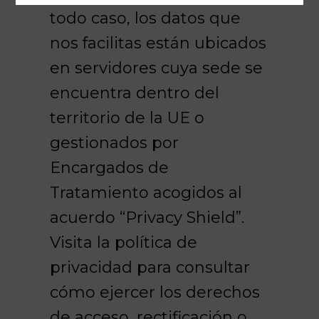
todo caso, los datos que
nos facilitas están ubicados
en servidores cuya sede se
encuentra dentro del
territorio de la UE o
gestionados por
Encargados de
Tratamiento acogidos al
acuerdo “Privacy Shield”.
Visita la política de
privacidad para consultar
cómo ejercer los derechos
de acceso, rectificación o