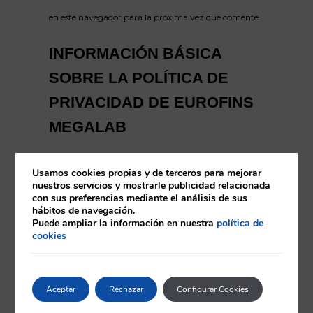
en este navegador para la próxima vez que comente.
INFORMACIÓN BÁSICA
SOBRE LA POLÍTICA DE
PRIVACIDAD DE EUROFINS
MEGALAB
EUROFINS MEGALAB
Usamos cookies propias y de terceros para mejorar
solicita tu consentimiento
nuestros servicios y mostrarle publicidad relacionada
con sus preferencias mediante el análisis de sus
para publicar y moderar los
hábitos de navegación.
Puede ampliar la información en nuestra
política de
comentarios. Los datos no
cookies
se cederán a terceros salvo
en los casos en que exista
Aceptar
Rechazar
Configurar Cookies
una obligación legal. En