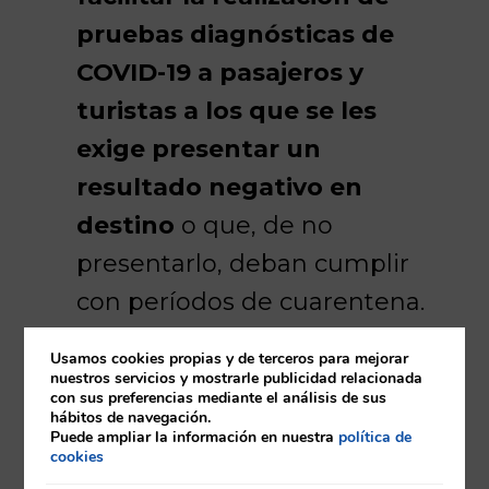
pruebas diagnósticas de
COVID-19
a pasajeros y
turistas a los que se les
exige presentar un
resultado negativo en
destino
o que, de no
presentarlo, deban cumplir
con períodos de cuarentena.
Tiene a su disposición dos
Usamos cookies propias y de terceros para mejorar
nuestros servicios y mostrarle publicidad relacionada
maneras diferentes de
con sus preferencias mediante el análisis de sus
hábitos de navegación.
acceder a este servicio:
Puede ampliar la información en nuestra
política de
cookies