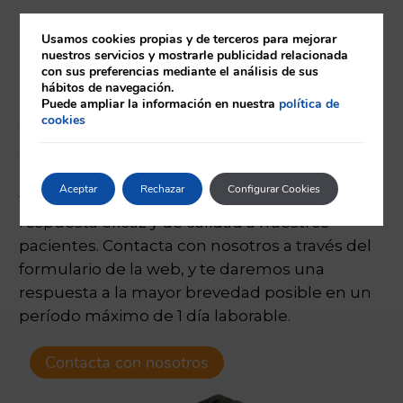
¿Tienes alguna
Usamos cookies propias y de terceros para mejorar
nuestros servicios y mostrarle publicidad relacionada
duda?
con sus preferencias mediante el análisis de sus
hábitos de navegación.
Puede ampliar la información en nuestra
política de
cookies
Queremos ayudarte a elegir la prueba más
adecuada para ti. En Eurofins Análisis Clínicos
ponemos a tu disposición los últimos avances
Aceptar
Rechazar
Configurar Cookies
tecnológicos con el objetivo de ofrecer una
respuesta eficaz y de calidad a nuestros
pacientes. Contacta con nosotros a través del
formulario de la web, y te daremos una
respuesta a la mayor brevedad posible en un
período máximo de 1 día laborable.
Contacta con nosotros