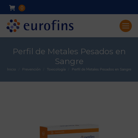
0
Perfil de Metales Pesados en
Sangre
Inicio
Prevención
Toxicología
Perfil de Metales Pesados en Sangre
You are here: