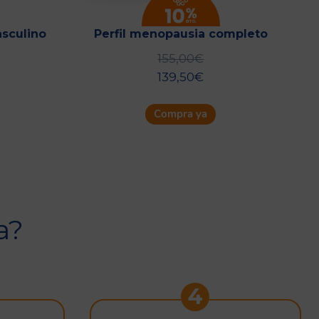
sculino
Perfil menopausia completo
155,00
€
139,50
€
Compra ya
a?
4