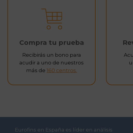
o
Compra tu prueba
Rev
Recibirás un bono para
Acu
acudir a uno de nuestros
u
más de
160 centros.
Eurofins en España es líder en análisis