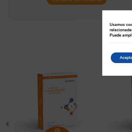
Usamos cook
relacionada
Puede ampli
Ta
Acept