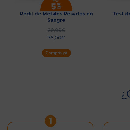
e
Perfil de Metales Pesados en
Test d
Sangre
o
80,00
€
76,00
€
os:
o
e
Compra ya
0€
s
.
00€
¿
s
1