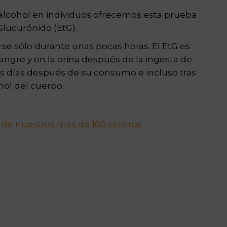
alcohol en individuos ofrecemos esta prueba
Glucurónido (EtG).
rse sólo durante unas pocas horas. El EtG es
ngre y en la orina después de la ingesta de
res días después de su consumo e incluso tras
hol del cuerpo.
o de
nuestros más de 160 centros