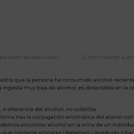
Alcohol
en
Orina
cantidad
ara quién es adecuado?
¿Cómo realizar la p
uestra que la persona ha consumido alcohol recient
gesta muy baja de alcohol, es detectable en la or
 diferencia del alcohol, no volatiliza.
forma tras la conjugación enzimática del etanol con
Podemos encontrar alcohol en la orina de un indivi
 que contiene azúcares (diabetes) y levaduras o bac