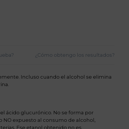
rueba?
¿Cómo obtengo los resultados?
emente. Incluso cuando el alcohol se elimina
ina.
 el ácido glucurónico. No se forma por
duo NO expuesto al consumo de alcohol,
terias. Ese etanol obtenido no es