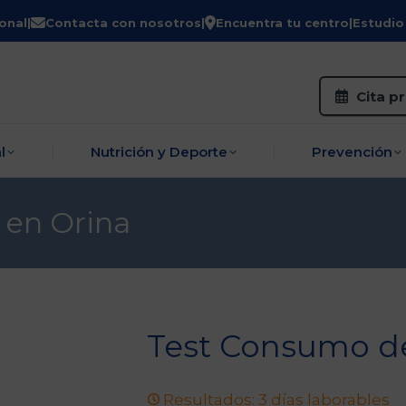
onal
|
Contacta con nosotros
|
Encuentra tu centro
|
Estudio
zo
Salud Sexual
Nutrición y Deporte
P
Cita p
l
Nutrición y Deporte
Prevención
 en Orina
Test Consumo de
Resultados: 3 días laborables