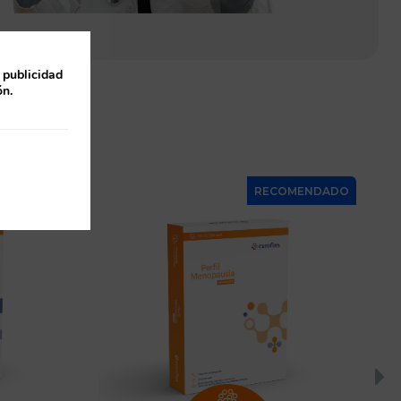
 publicidad
ón.
sar
RECOMENDADO