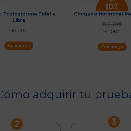
e Testosterona Total y
Chequeo Hormonal Ma
Libre
100,00
€
50,00
€
90,00
€
Compra ya
Compra ya
Cómo adquirir tu prueb
3
2