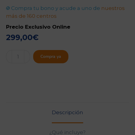
Compra tu bono y acude a uno de
nuestros
más de 160 centros
Precio Exclusivo Online
299,00
€
Test
Compra ya
Prenatal
Everli
Sindrome
de
Down
cantidad
Descripción
¿Qué incluye?